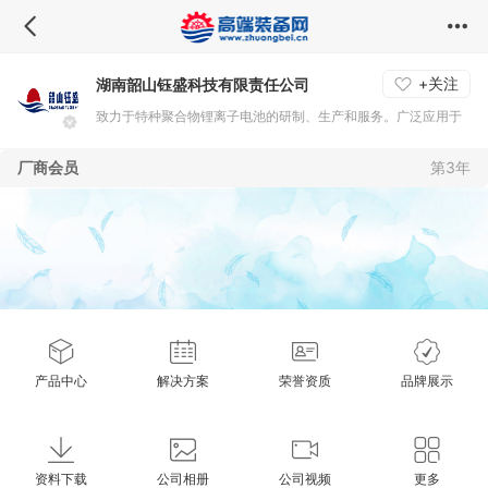
+关注
湖南韶山钰盛科技有限责任公司
致力于特种聚合物锂离子电池的研制、生产和服务。广泛应用于
航天、航空、兵器、船舶等军工领域以及移动机器人、无人机、
厂商会员
第3年
储能、数码、高速电摩等民用领域，可为新型武器装备和智能民
用产品提供先进、可靠、安全的能源动力。
产品中心
解决方案
荣誉资质
品牌展示
资料下载
公司相册
公司视频
更多